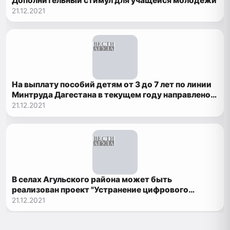
Дополнительный стимул для учащейся молодежи
21.12.2021
На выплату пособий детям от 3 до 7 лет по линии
Минтруда Дагестана в текущем году направлено
более 17 млрд рублей
21.12.2021
В селах Агульского района может быть
реализован проект "Устранение цифрового
неравенства"
21.12.2021