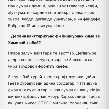
гIан суман идеми и, рукьан усттавелар кеяфи,
хIуькуматин кардил почтайиъра фельдегерь
хьефе. Хабди, дегIвиди ушувусаъ, кIин файдефе.
Бабра зе 12 ис хьегуна кIефе.
- ДегIвин вахттарихъас фи йиркIуракк киме ве
Химисай хIабаб?
Ппара залум вахттаре те вахттар. ДегIвиъ зе
дадра хьефе, зе чура, хъара зе Залаха агъа
чира трудовой фронтиъ хьефе.
Зе чу Iэбай хурай хьефе профтехучилищайиъ.
Гьете хуравусади адина солдатар, гIаттивуна
джан кея суманттар, гьава суман са якьу-гIифу
шиниккв, файшуная мебур Харьковдиди. Тисаъ
акьуная микес ОБХСС милица, фарцанди гъай