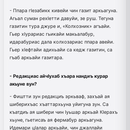
- Ппара гIезабикк кивейи чин газит аркьагуна.
Агьал суман рехIетти давуйи, зе руш. Тегуна
газитин тура джуре и, «Колхозник» агъайи.
Гьер хIурариас гьикайи макьалабур,
идарабуриас дала колхозариас ппара авейи.
Гьер хIефтайи адихьайи са кедж газитин, са
гъаб аркьайи газитара.
- Редакциас айчIухаб хъара нандиъ курар
акьуне вун?
- Фиштти зун редакциъ эркьваф, захъай ая
шиберихъас хъаттархьуна уйигуна зун. Са
къатдиъ ая шибери чин Iуьшар аркьай КIерахъ
хьуне, гьетисаъ ая фермабур аркьагуна.
Идемари цIалар аркьайи, чин джаллайи