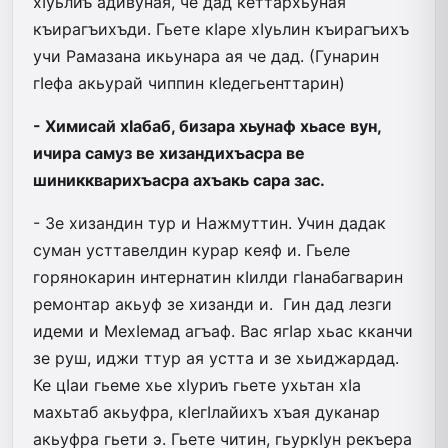
хIуьлиъ адивуная, че дад кеттархьуная
къирагъихъди. Гьете кIаре хIуьлин къирагъихъ
учи Рамазана икьунара ая че дад.
(Гунарин
гIефа акьурай чиппин кIедегьенттарин)
- Химисай хIабаб, бизара хьунаф хьасе вун,
ичира самуз ве хизандихъасра ве
шиниккварихъасра ахъакь сара зас.
- Зе хизандин тур и Нажмуттин. Учин дадак
суман усттавелдин курар кеяф и. Гьеле
горянокарин интернатин кIилди гIанабагварин
ремонтар акьуф зе хизанди и. Гин дад лезги
идеми и МехIемад агъаф. Вас ягIар хьас кканчи
зе руш, иджи ттур ая устта и зе хьиджардад.
Ке цIаи гьеме хье хIуриъ гьете ухьтан хIа
махьтаб акьуфра, кIегIлайихъ хъая дуканар
акьуфра гьети э. Гьете читин, гьуркIун рекъера