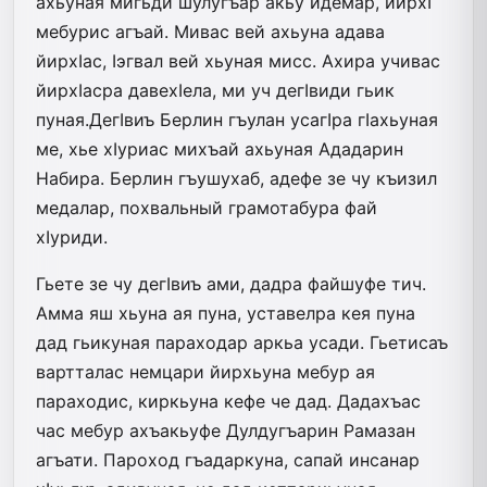
ахьуная мигьди шулугъар акьу идемар, йирхI
мебурис агъай. Мивас вей ахьуна адава
йирхIас, Iэгвал вей хьуная мисс. Ахира учивас
йирхIасра давехIела, ми уч дегIвиди гьик
пуная.ДегIвиъ Берлин гъулан усагIра гIахьуная
ме, хье хIуриас михъай ахьуная Ададарин
Набира. Берлин гъушухаб, адефе зе чу къизил
медалар, похвальный грамотабура фай
хIуриди.
Гьете зе чу дегIвиъ ами, дадра файшуфе тич.
Амма яш хьуна ая пуна, уставелра кея пуна
дад гьикуная параходар аркьа усади. Гьетисаъ
вартталас немцари йирхьуна мебур ая
параходис, киркьуна кефе че дад. Дадахъас
час мебур ахъакьуфе Дулдугъарин Рамазан
агъати. Пароход гъадаркуна, сапай инсанар