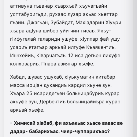
аттивуна гъванар хъархъай хъучагъайи
усттабуригьди, рухаас лузар акьас хьеттар
гъайи. Джагьан, Зубайдат, МахIадарин ХIуьри
хъара ацIуна шибер уйи чин тисаъ. Якьу-
гIифугелай галариди ушуфе, хIуппар фай ушу
усариъ ятагъар аркьай илгуфе Къаякентиъ,
Инчхейиъ, КIварчагъаъ. 12 иса дегьен лихуфе
колхозариъ. Ппара азиятар хьефе.
Хабди, шувас ушухаб, хIуькуматин китабар
масса ирцIан дукандиъ кардил хьуне зун.
Хъара 25 исаридегьен больницабуриъ курар
акьуфе зун, Дербентиъ больницайиъра курар
аркьай хьефе.
- Химисай хIабаб, фи ахъакьас хьасе вавас ве
дадар- бабарихъас, чияр-чуппарихъас?