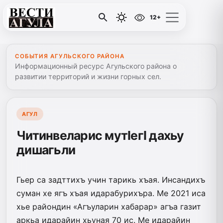
12+
СОБЫТИЯ АГУЛЬСКОГО РАЙОНА
Информационный ресурс Агульского района о
развитии территорий и жизни горных сел.
АГУЛ
Читинвеларис мутIегI дахьу
дишагьли
Гьер са задттихъ учин тарикь хъая. Инсандихъ
суман хе ягъ хъая идарабурихъра. Ме 2021 иса
хье райондин «Агъуларин хабарар» агъа газит
аркьа идарайин хьуная 70 ис. Ме идарайин