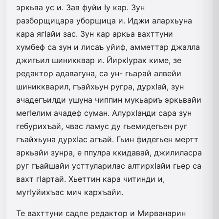
эркьва ус и. Зав фуйи Iу кар. Зун
разборщицара уборщица и. Иджи алархьуна
кара ягIайи зас. Зун кар аркьа вахттуни
хумбеф са зун и лисаъ уйиф, амметтар джалла
джигьил шиникквар и. ЙиркIурак киме, зе
редактор адавагуна, са ун- гьарай алвейи
шиниккварил, гъайхьун ругра, дурхIай, зун
ачадегъилди ушуна чиппин мукьариъ эркьвайи
мегIелим ачадеф суман. АлурхIанди сара зун
гебурихъай, чвас ламус ду гьемидегьен руг
гъайхьуна дурхIас агъай. Гьин фидегьен мертт
аркьайи зунра, е ппулра ккидавай, джилиласра
руг гъайшайи усттуларилас алтирхIайи гьер са
вахт гIартай. Хьеттин кара читинди и,
мугIуйихъас мич кархъайи.
Те вахттуни садпе редактор и Мирванарин