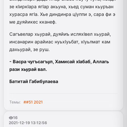
зе кIиркIара ягIар акьуна, хьед суман кьуръан
хурасра ягIа. Хье диндинра цIуппи э, сара фи э
ме дуяйикес кканеф.
Сагъвелар хьурай, дуяйиъ исляхIвел хьурай,
инсанарин арайиас нуьхIуьбат, хIуьлмат кам
дахьурай, зе руш.
- Васра чугъсагъул, Хамисай хIабаб, Аллагь
рази хьурай вал.
Батитай Габибулаева
Темы:
##51 2021
16
2021-12-19 13:12:56