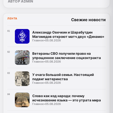
АВТОР ADMIN
ЛЕНТА
Свежие новости
01
Александр Овечкин и Шарабутдин
Магомедов откроют матч двух «Динамо»
Главное
•
05.08.2026
02
Ветераны СВО получили право на
упрощенное заключение соцконтракта
Главное
•
05.08.2026
03
У очага большой семьи. Настоящий
подвиг материнства
Главное
•
05.08.2026
04
Слово как код народа: почему
исчезновение языка — это утрата мира
Главное
•
05.08.2026