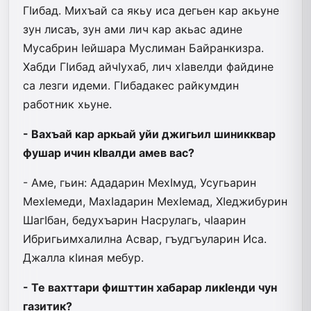
ГIибад. Михъай са якьу иса дегьен кар акьуне
зун лисаъ, зун ами лич кар акьас адине
Мусабрин Iейшара Муслиман Байранкизра.
Хабди ГIибад айчIухаб, лич хIавелди файдине
са лезги идеми. ГIибадакес райкумдин
работник хьуне.
- Вахъай кар аркьай уйи джигьил шиникквар
фушар ичин кIвалди амев вас?
- Аме, гьин: Ададарин МехIмуд, Усугьарин
МехIемеди, МахIадарин МехIемад, ХIеджибурин
ШагIбан, бедухъарин Насрулагь, чIаарин
Ибригьимхалилна Асвар, гъудгъуларин Иса.
Джалла кIиная мебур.
- Те вахттари фишттин хабарар ликIенди чун
газитик?