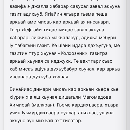
вазифа э джалла хабарар савусал завал акьуна
газит адихьуб. ЯгIайин ягъара гьеме пеша
аркьай аме мисаъ кар аркьай ая инсанари.
Гьер хIефтайи тидас мидас завал акьуна
хабарар, ликьина макьалабур, адихьа мебури
Iу табагъин газит. Ке цIайи идара дахъугуна, ме
газитин ттур хьуная «Колхозник», газитра
аркьай хьуная са кеджукк. Те вахттарихъас
хаб мисаъ ацIуна духьубабур хьуная, кар аркьа
инсанара духьуба хьуная.
Бинайиас димари мисаъ кар аркьай хьефе хье
хIурин хIа яш хьуная дишагьли Магомедова
Химисай (маляран). Гьеме кардихъасра, хъара
учин Iуьмурдихъасра суалар алихьас, ушуна
акьуне зун михъай ахттилатар.