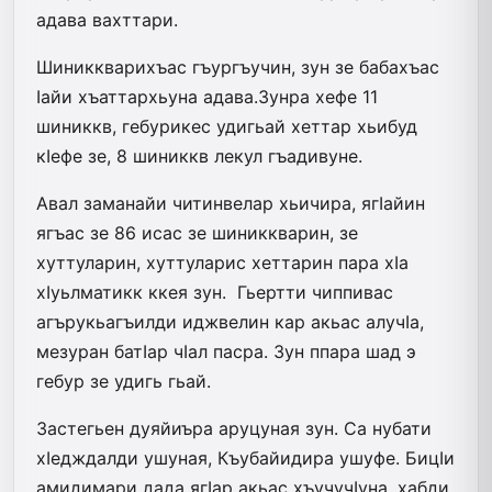
адава вахттари.
Шиниккварихъас гъургъучин, зун зе бабахъас
Iайи хъаттархьуна адава.Зунра хефе 11
шиниккв, гебурикес удигьай хеттар хьибуд
кIефе зе, 8 шиниккв лекул гъадивуне.
Авал заманайи читинвелар хьичира, ягIайин
ягъас зе 86 исас зе шиниккварин, зе
хуттуларин, хуттуларис хеттарин пара хIа
хIуьлматикк ккея зун. Гьертти чиппивас
агърукьагъилди иджвелин кар акьас алучIа,
мезуран батIар чIал пасра. Зун ппара шад э
гебур зе удигь гьай.
Застегьен дуяйиъра аруцуная зун. Са нубати
хIедждалди ушуная, Къубайидира ушуфе. БицIи
амидимари дада ягIар акьас хъучучIуна, хабди