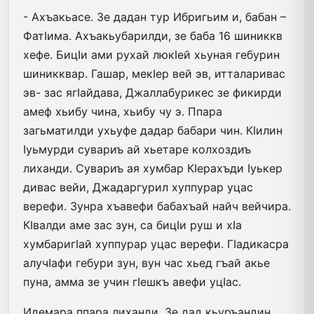
- Ахъакьасе. Зе дадан тур Ибригьим и, бабан –
ФатIима. Ахъакьубарилди, зе баба 16 шиниккв
хефе. БицIи ами рухай люкIей хьуная гебурин
шиникквар. Гашар, мекIер вей эв, итталаривас
эв- зас ягIайдава, Джаллабурикес зе фикирди
амеф хьибу чина, хьибу чу э. Ппара
загьматилди ухьуфе дадар бабари чин. КIилин
Iуьмурди сувариъ ай хьетаре колхоздиъ
лиханди. Сувариъ ая хумбар КIерахъди Iуькер
дивас вейи, Джадаргурил хуппурар уцас
верефи. Зунра хъавефи бабахъай найч вейчира.
КIвалди аме зас зун, са бицIи руш и хIа
хумбаригIай хуппурар уцас верефи. ГIадикасра
алучIафи гебури зун, вун час хьед гъай акье
пуна, амма зе учин гIешкъ авефи уцIас.
Идемара ппара лиханди. Зе дад кьуръандин