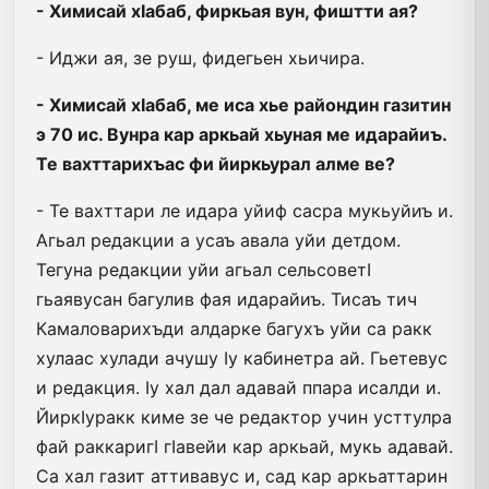
- Химисай хIабаб, фиркьая вун, фиштти ая?
- Иджи ая, зе руш, фидегьен хьичира.
- Химисай хIабаб, ме иса хье райондин газитин
э 70 ис. Вунра кар аркьай хьуная ме идарайиъ.
Те вахттарихъас фи йиркьурал алме ве?
- Те вахттари ле идара уйиф сасра мукьуйиъ и.
Агьал редакции а усаъ авала уйи детдом.
Тегуна редакции уйи агьал сельсоветI
гьаявусан багулив фая идарайиъ. Тисаъ тич
Камаловарихъди алдарке багухъ уйи са ракк
хулаас хулади ачушу Iу кабинетра ай. Гьетевус
и редакция. Iу хал дал адавай ппара исалди и.
ЙиркIуракк киме зе че редактор учин усттулра
фай раккаригI гIавейи кар аркьай, мукь адавай.
Са хал газит аттивавус и, сад кар аркьаттарин