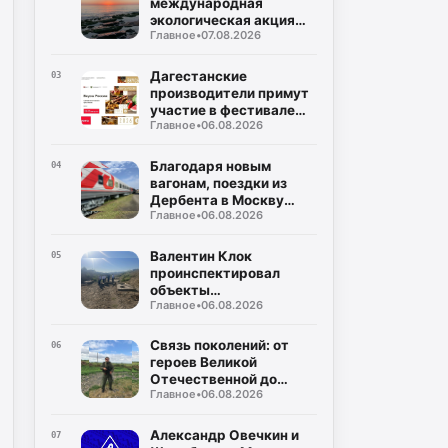
международная
экологическая акция
Главное
•
07.08.2026
«Чистый Каспий»
Дагестанские
03
производители примут
участие в фестивале
Главное
•
06.08.2026
«Вкусы России»
Благодаря новым
04
вагонам, поездки из
Дербента в Москву
Главное
•
06.08.2026
станут комфортнее
Валентин Клок
05
проинспектировал
объекты
Главное
•
06.08.2026
водоснабжения в
Буйнакском районе
Связь поколений: от
06
героев Великой
Отечественной до
Главное
•
06.08.2026
защитников СВО
Александр Овечкин и
07