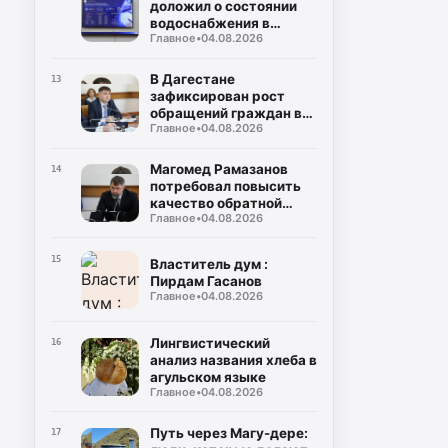
доложил о состоянии
водоснабжения в
Главное
•
04.08.2026
районах и городах
Дагестана
В Дагестане
13
зафиксирован рост
обращений граждан в
Главное
•
04.08.2026
органы власти
Магомед Рамазанов
14
потребовал повысить
качество обратной
Главное
•
04.08.2026
связи с населением
15
Властитель дум :
Пирдам Гасанов
Главное
•
04.08.2026
Лингвистический
16
анализ названия хлеба в
агульском языке
Главное
•
04.08.2026
Путь через Магу-дере:
17