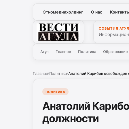
Этномедиахолдинг
О нас
Контакт
СОБЫТИЯ АГУ
Вести Агула
Информационн
Агул
Главное
Политика
Образование
Главная
/
Политика
/
Анатолий Карибов освобожден 
ПОЛИТИКА
Анатолий Карибо
должности