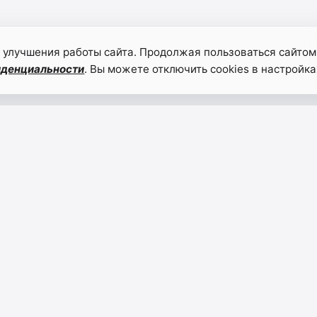
 улучшения работы сайта. Продолжая пользоваться сайтом
иденциальности
. Вы можете отключить cookies в настройка
Меликов
Доне
поддержал
исто
предложение
правд
Баачилова
дост