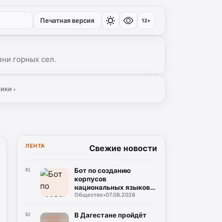
Печатная версия
12+
ни горных сел.
рики
▾
ЛЕНТА
Свежие новости
Бот по созданию
01
корпусов
национальных языков
Общество
•
07.08.2026
дагестанских народов
разработан в регионе
В Дагестане пройдёт
02