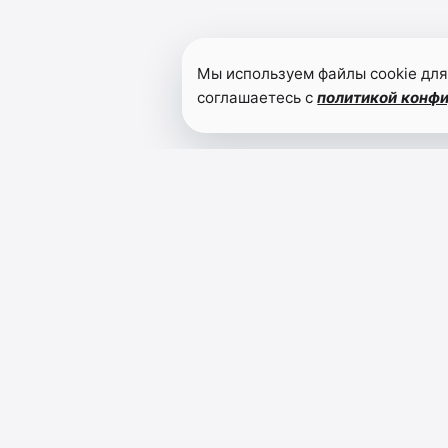
Мы используем файлы cookie для
соглашаетесь с
политикой конф
Читайте также
Предварительное
голосование
в борьбе за
депутатский