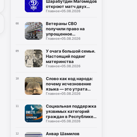
Шарабутдин Магомедов
откроют матч двух
Главное
•
05.08.2026
«Динамо»
Ветераны СВО
08
получили право на
упрощенное
Главное
•
05.08.2026
заключение
соцконтракта
У очага большой семьи.
09
Настоящий подвиг
материнства
Главное
•
05.08.2026
Слово как код народа:
10
почему исчезновение
языка — это утрата
Главное
•
05.08.2026
мира
Социальная поддержка
11
уязвимых категорий
граждан в Республике
Главное
•
05.08.2026
Дагестан
Анвар Шамилов
12