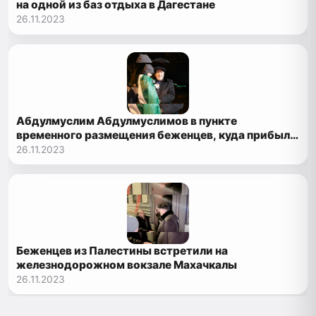
на одной из баз отдыха в Дагестане
26.11.2023
Абдулмуслим Абдулмуслимов в пункте
временного размещения беженцев, куда прибыли
граждане Палестины
26.11.2023
Беженцев из Палестины встретили на
железнодорожном вокзале Махачкалы
26.11.2023