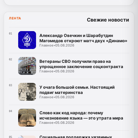
ЛЕНТА
Свежие новости
01
Александр Овечкин и Шарабутдин
Магомедов откроют матч двух «Динамо»
Главное
•
05.08.2026
02
Ветераны СВО получили право на
упрощенное заключение соцконтракта
Главное
•
05.08.2026
03
У очага большой семьи. Настоящий
подвиг материнства
Главное
•
05.08.2026
04
Слово как код народа: почему
исчезновение языка — это утрата мира
Главное
•
05.08.2026
Социальная поддержка уязвимых
05