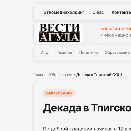
Этномедиахолдинг
О нас
Контакт
СОБЫТИЯ АГУ
Вести Агула
Информационн
Агул
Главное
Политика
Образование
Главная
/
Образование
/
Декада в Тпигской СОШ
ОБРАЗОВАНИЕ
Декада в Тпигск
По доброй традиции начиная с 12 д