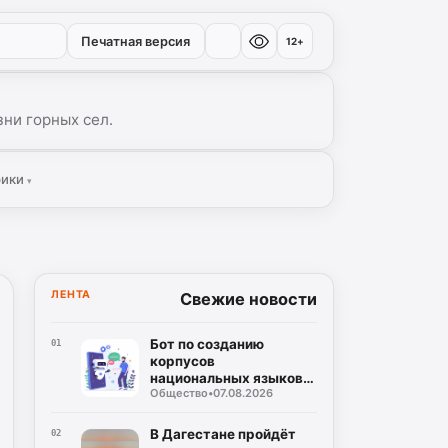
Печатная версия
12+
ни горных сел.
рики
▾
ЛЕНТА
Свежие новости
Бот по созданию
01
корпусов
национальных языков
Общество
•
07.08.2026
дагестанских народов
разработан в регионе
В Дагестане пройдёт
02