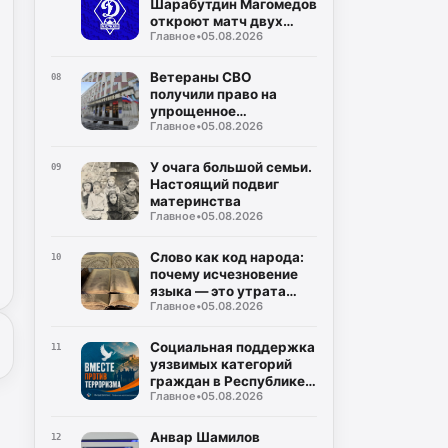
Шарабутдин Магомедов
откроют матч двух
Главное
•
05.08.2026
«Динамо»
Ветераны СВО
08
получили право на
упрощенное
Главное
•
05.08.2026
заключение
соцконтракта
У очага большой семьи.
09
Настоящий подвиг
материнства
Главное
•
05.08.2026
Слово как код народа:
10
почему исчезновение
языка — это утрата
Главное
•
05.08.2026
мира
Социальная поддержка
11
уязвимых категорий
граждан в Республике
Главное
•
05.08.2026
Дагестан
Анвар Шамилов
12