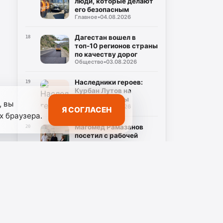
люди, которые делают
его безопасным
Главное
•
04.08.2026
Дагестан вошел в
18
топ-10 регионов страны
по качеству дорог
Общество
•
03.08.2026
Наследники героев:
19
Курбан Лутов на
страже Родины
, вы
Главное
•
02.08.2026
Я СОГЛАСЕН
х браузера.
Магомед Рамазанов
20
посетил с рабочей
поездкой Кизлярский
Общество
•
02.08.2026
район
аемые
Салминат