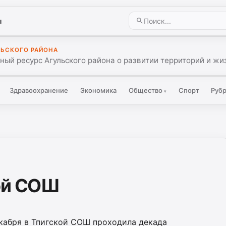
ы
ЛЬСКОГО РАЙОНА
ый ресурс Агульского района о развитии территорий и жиз
Здравоохранение
Экономика
Общество
Спорт
Руб
▾
ой СОШ
екабря в Тпигской СОШ проходила декада