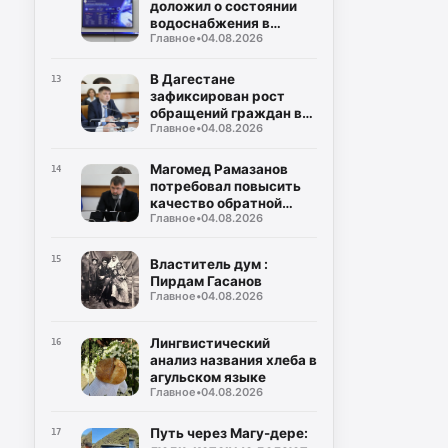
доложил о состоянии
водоснабжения в
Главное
•
04.08.2026
районах и городах
Дагестана
В Дагестане
13
зафиксирован рост
обращений граждан в
Главное
•
04.08.2026
органы власти
Магомед Рамазанов
14
потребовал повысить
качество обратной
Главное
•
04.08.2026
связи с населением
15
Властитель дум :
Пирдам Гасанов
Главное
•
04.08.2026
Лингвистический
16
анализ названия хлеба в
агульском языке
Главное
•
04.08.2026
Путь через Магу-дере:
17