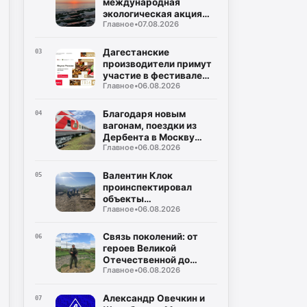
международная
экологическая акция
Главное
•
07.08.2026
«Чистый Каспий»
Дагестанские
03
производители примут
участие в фестивале
Главное
•
06.08.2026
«Вкусы России»
Благодаря новым
04
вагонам, поездки из
Дербента в Москву
Главное
•
06.08.2026
станут комфортнее
Валентин Клок
05
проинспектировал
объекты
Главное
•
06.08.2026
водоснабжения в
Буйнакском районе
Связь поколений: от
06
героев Великой
Отечественной до
Главное
•
06.08.2026
защитников СВО
Александр Овечкин и
07