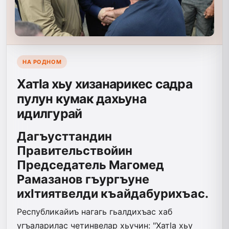
НА РОДНОМ
Хатlа хьу хизанарикес садра
пулун кумак дахьуна
идилгурай
Дагъусттандин
Правительствойин
Председатель Магомед
Рамазанов гъургъуне
ихIтиятвелди къайдабурихъас.
Республикайиъ нагагь гьалдихъас хаб
угъаларилас четинвелар хьучин: "Хатlа хьу