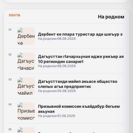
ЛЕНТА
На родном
01
Дербент ке ппара туристар аде шагьур э
На родном
•
06.08.2026
02
Дагъусттан гIачархьуная идже рекъер ая
10 региондин санаригl
На родном
•
06.08.2026
03
Дагъусттанди майил акьасе общество
слепых агъа предприятис
На родном
•
05.08.2026
04
Призывной комиссин къайдабур бегьем
акьуная
На родном
•
01.08.2026
05