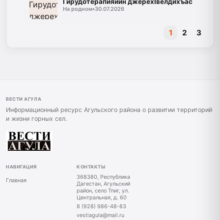
Гирудотерапияйин джерехIвелдихъас
На родном
•
30.07.2026
1
2
3
ВЕСТИ АГУЛА
Информационный ресурс Агульского района о развитии территорий
и жизни горных сел.
НАВИГАЦИЯ
КОНТАКТЫ
368380, Республика
Главная
Дагестан, Агульский
район, село Тпиг, ул.
Центральная, д. 60
8 (928) 986-48-83
vestiagula@mail.ru