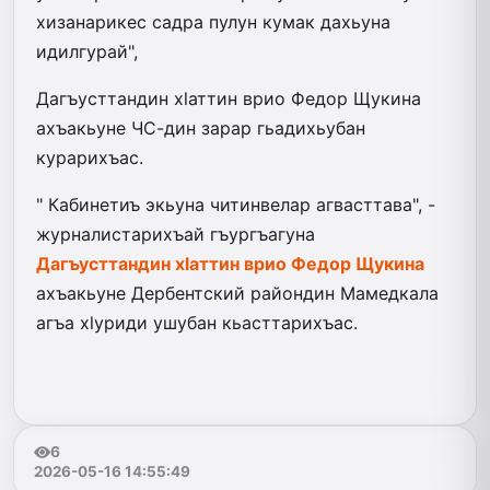
хизанарикес садра пулун кумак дахьуна
идилгурай",
Дагъусттандин хlаттин врио Федор Щукина
ахъакьуне ЧС-дин зарар гьадихьубан
курарихъас.
" Кабинетиъ экьуна читинвелар агвасттава", -
журналистарихъай гъургъагуна
Дагъусттандин хlаттин врио Федор Щукина
ахъакьуне Дербентский райондин Мамедкала
агъа хlуриди ушубан кьасттарихъас.
6
2026-05-16 14:55:49