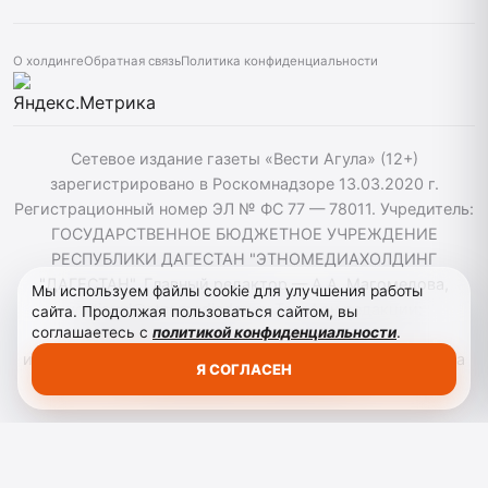
О холдинге
Обратная связь
Политика конфиденциальности
Сетевое издание газеты «Вести Агула» (12+)
зарегистрировано в Роскомнадзоре 13.03.2020 г.
Регистрационный номер ЭЛ № ФС 77 — 78011. Учредитель:
ГОСУДАРСТВЕННОЕ БЮДЖЕТНОЕ УЧРЕЖДЕНИЕ
РЕСПУБЛИКИ ДАГЕСТАН "ЭТНОМЕДИАХОЛДИНГ
"ДАГЕСТАН". Главный редактор — А.А. Магомедова,
Мы используем файлы cookie для улучшения работы
vestiagul@etnomediadag.ru Телефон редакции:
сайта. Продолжая пользоваться сайтом, вы
соглашаетесь с
политикой конфиденциальности
.
+79898808732 Телефон: +79289864883. При
использовании материалов сайта активная гиперссылка
Я СОГЛАСЕН
на vestiagula.ru обязательна.